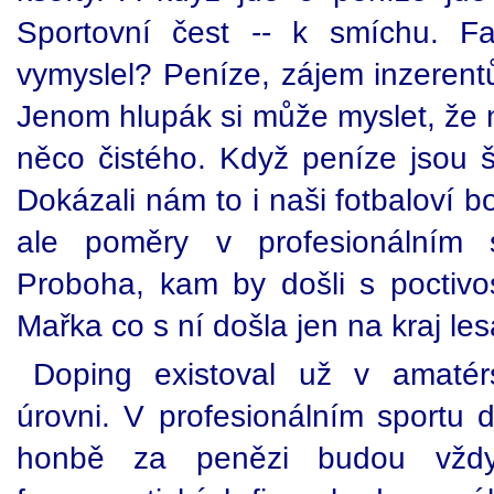
Sportovní čest -- k smíchu. Fa
vymyslel? Peníze, zájem inzerentů
Jenom hlupák si může myslet, že n
něco čistého. Když peníze jsou šp
Dokázali nám to i naši fotbaloví b
ale poměry v profesionálním s
Proboha, kam by došli s poctivos
Mařka co s ní došla jen na kraj les
Doping existoval už v amatér
úrovni. V profesionálním sportu d
honbě za penězi budou vždy