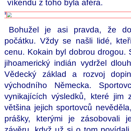
víkendu z toho byla aféra.
Bohužel je asi pravda, že do
počátku. Vždy se našli lidé, kteř
cenu. Kokain byl dobrou drogou. 
jihoamerický indián vydržel dlou
Vědecký základ a rozvoj dopi
východního Německa. Sportovc
vynikajících výsledků, které jim 
většina jejich sportovců nevěděl
prášky, kterými je zásobovali 
závěru, když už si o tom povídali 