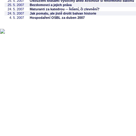
25. 5. 2007
Okouzlení krásami Vysočiny aneb
kóštnout si
reformního batohu
25. 5. 2007
Bezdomovci a jejich práva
24. 5. 2007
Maturanti za katedrou -- řešení, či zlevnění?
24. 5. 2007
Jak pomalu, ale jistě drolit balvan historie
4. 5. 2007
Hospodaření OSBL za duben 2007