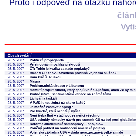
Proto i odpověď na otázku nahoř
člán
Vyt
Obsah vydání
28. 5. 2007
Politická propaganda
28. 5. 2007
Veřejnoprávní rozhlas překroutí
25. 5. 2007
ČT: Tohle je kvalita za naše poplatky?
28. 5. 2007
Bude v ČR znovu zavedena povinná vojenská služba?
28. 5. 2007
Kam kráčíš, Rusko?
28. 5. 2007
Masna
28. 5. 2007
Problematická situace v Libanonu
28. 5. 2007
Mamutí projekt tunelu, který spojí Sibiř s Aljaškou, aneb Že by ta
28. 5. 2007
Vratné lahve
: Sentimentální variace na známé téma
28. 5. 2007
Lichváři a taškáři
28. 5. 2007
V Paříži dnes žebrá už skoro každý
28. 5. 2007
Je možné zastavit doping?
28. 5. 2007
Pro hluché, kteří nechtějí slyšet
26. 5. 2007
Není třeba lhát – stačí pouze neříci všechno
25. 5. 2007
USA odmítly německý návrh pro summit G8 na boj proti globálním
25. 5. 2007
Reforma akademické samosprávy -- ano, ale...
25. 5. 2007
Poučný pohled na hodnocení americké politiky
25. 5. 2007
Vojenská základna USA --vláda nerozpoznává velké a malé