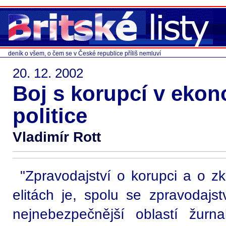
deník o všem, o čem se v České republice příliš nemluví
20. 12. 2002
Boj s korupcí v ekon
politice
Vladimír Rott
"Zpravodajství o korupci a o z
elitách je, spolu se zpravodajst
nejnebezpečnější oblastí žurna