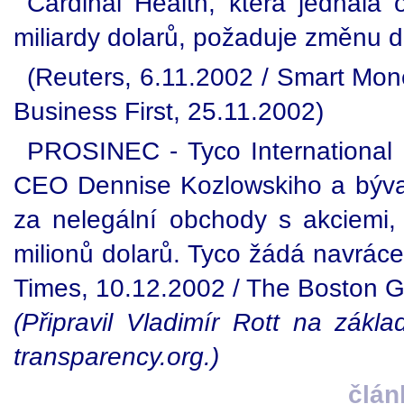
Cardinal Health, která jednala 
miliardy dolarů, požaduje změnu
(Reuters, 6.11.2002 / Smart Mon
Business First, 25.11.2002)
PROSINEC - Tyco International 
CEO Dennise Kozlowskiho a býv
za nelegální obchody s akciemi, 
milionů dolarů. Tyco žádá navráce
Times, 10.12.2002 / The Boston G
(Připravil Vladimír Rott na zákl
transparency.org.)
člán