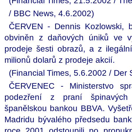
(Financial Times, 21.5.2002 / Th
/ BBC News, 4.6.2002)
ČERVEN - Dennis Kozlowski, b
obviněn z daňových úniků ve vý
prodeje šesti obrazů, a z ilegáln
milionů dolarů z prodeje akcií.
(Financial Times, 5.6.2002 / Der 
ČERVENEC - Ministerstvo spra
podezření z praní špinavých
španělskou bankou BBVA. Vyšetřo
Madridu bývalého předsedu ban
roce 2001 odstoupili po propuk