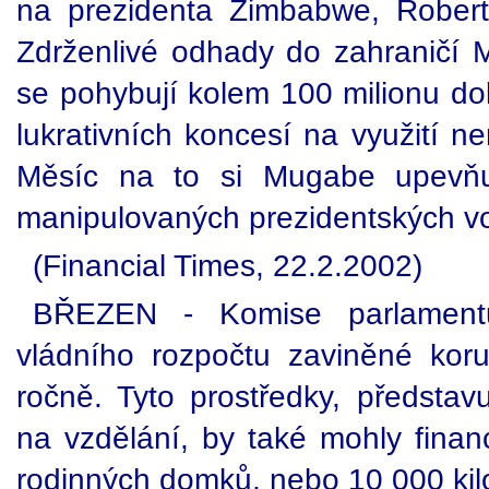
na prezidenta Zimbabwe, Rober
Zdrženlivé odhady do zahraničí 
se pohybují kolem 100 milionu dol
lukrativních koncesí na využití n
Měsíc na to si Mugabe upevň
manipulovaných prezidentských v
(Financial Times, 22.2.2002)
BŘEZEN - Komise parlamentu 
vládního rozpočtu zaviněné koru
ročně. Tyto prostředky, představ
na vzdělání, by také mohly finan
rodinných domků, nebo 10 000 kilo