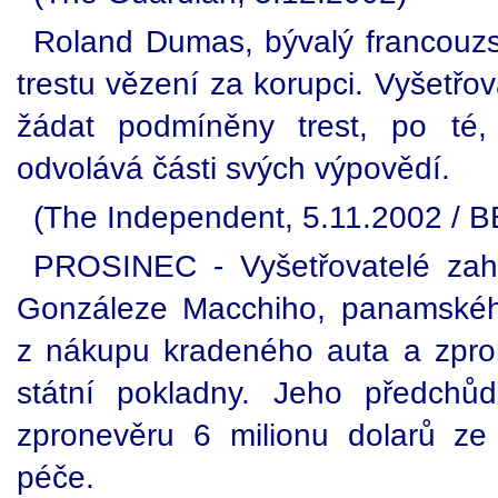
Roland Dumas, bývalý francouzsk
trestu vězení za korupci. Vyšetřo
žádat podmíněny trest, po té,
odvolává části svých výpovědí.
(The Independent, 5.11.2002 / 
PROSINEC - Vyšetřovatelé zaháj
Gonzáleze Macchiho, panamskéh
z nákupu kradeného auta a zpro
státní pokladny. Jeho předchů
zpronevěru 6 milionu dolarů ze s
péče.