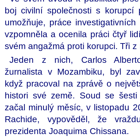
boj civilní společnosti s korupcí
umožňuje, práce investigativních 
vzpomněla a ocenila práci čtyř lidí, 
svém angažmá proti korupci. Tři z n
Jeden z nich, Carlos Alberto
žurnalista v Mozambiku, byl za
když pracoval na zprávě o nejv
histori své země. Soud se šesti
začal minulý měsíc, v listopadu 2
Rachide, vypověděl, že vraždu
prezidenta Joaquima Chissana.