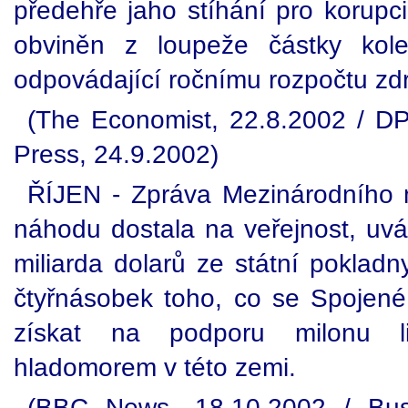
předehře jaho stíhání pro korupci
obviněn z loupeže částky kol
odpovádající ročnímu rozpočtu zdr
(The Economist, 22.8.2002 / DP
Press, 24.9.2002)
ŘÍJEN - Zpráva Mezinárodního 
náhodu dostala na veřejnost, uv
miliarda dolarů ze státní pokladn
čtyřnásobek toho, co se Spojen
získat na podporu milonu li
hladomorem v této zemi.
(BBC News, 18.10.2002 / Bus