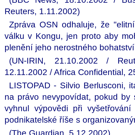
Reuters, 1.11.2002)
Zpráva OSN odhaluje, že "elitní 
válku v Kongu, jen proto aby mo
plenění jeho nerostného bohatství
(UN-IRIN, 21.10.2002 / Reu
12.11.2002 / Africa Confidential, 
LISTOPAD - Silvio Berlusconi, it
na právo nevypovídat, pokud by s
vyhnul výpovědi při vyšetřování
podnikatelské říše s organizovan
(The Guardian, 5.12.2002)