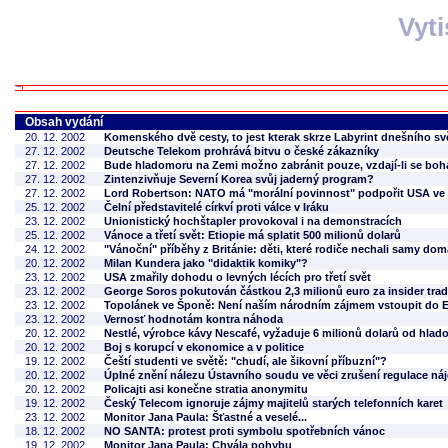
Vyt
Obsah vydání
20. 12. 2002
Komenského dvě cesty, to jest kterak skrze Labyrint dnešního svě
27. 12. 2002
Deutsche Telekom prohrává bitvu o české zákazníky
27. 12. 2002
Bude hladomoru na Zemi možno zabránit pouze, vzdají-li se bo
27. 12. 2002
Zintenzivňuje Severní Korea svůj jaderný program?
27. 12. 2002
Lord Robertson: NATO má "morální povinnost" podpořit USA ve 
25. 12. 2002
Čelní představitelé církví proti válce v Iráku
23. 12. 2002
Unionistický hochštapler provokoval i na demonstracích
25. 12. 2002
Vánoce a třetí svět: Etiopie má splatit 500 milionů dolarů
24. 12. 2002
"Vánoční" příběhy z Británie: děti, které rodiče nechali samy dom
20. 12. 2002
Milan Kundera jako "didaktik komiky"?
23. 12. 2002
USA zmařily dohodu o levných lécích pro třetí svět
23. 12. 2002
George Soros pokutován částkou 2,3 milionů euro za insider tra
23. 12. 2002
Topolánek ve Šponě: Není naším národním zájmem vstoupit do E
23. 12. 2002
Vernosť hodnotám kontra náhoda
20. 12. 2002
Nestlé, výrobce kávy Nescafé, vyžaduje 6 milionů dolarů od hla
20. 12. 2002
Boj s korupcí v ekonomice a v politice
19. 12. 2002
Čeští studenti ve světě: "chudí, ale šikovní příbuzní"?
20. 12. 2002
Úplné znění nálezu Ústavního soudu ve věci zrušení regulace n
20. 12. 2002
Policajti asi konečne stratia anonymitu
19. 12. 2002
Český Telecom ignoruje zájmy majitelů starých telefonních karet
23. 12. 2002
Monitor Jana Paula: Šťastné a veselé...
18. 12. 2002
NO SANTA: protest proti symbolu spotřebních vánoc
19. 12. 2002
Monitor Jana Paula: Chvála pohybu