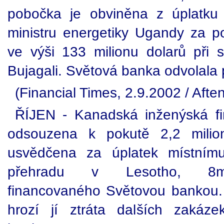
pobočka je obviněna z úplatku
ministru energetiky Ugandy za po
ve výši 133 milionu dolarů při
Bujagali. Světová banka odvolala 
(Financial Times, 2.9.2002 / Aft
ŘÍJEN - Kanadská inženýská fir
odsouzena k pokutě 2,2 milio
usvědčena za úplatek místnímu
přehradu v Lesotho, 8mi-m
financovaného Světovou bankou.
hrozí jí ztráta dalších zakáz