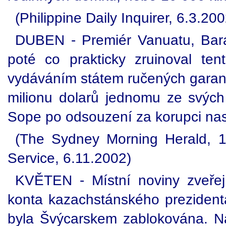
(Philippine Daily Inquirer, 6.3.200
DUBEN - Premiér Vanuatu, Bara
poté co prakticky zruinoval ten
vydáváním státem ručených gara
milionu dolarů jednomu ze svých
Sope po odsouzení za korupci nastou
(The Sydney Morning Herald, 1
Service, 6.11.2002)
KVĚTEN - Místní noviny zveřej
konta kazachstánského preziden
byla Švýcarskem zablokována. Ná