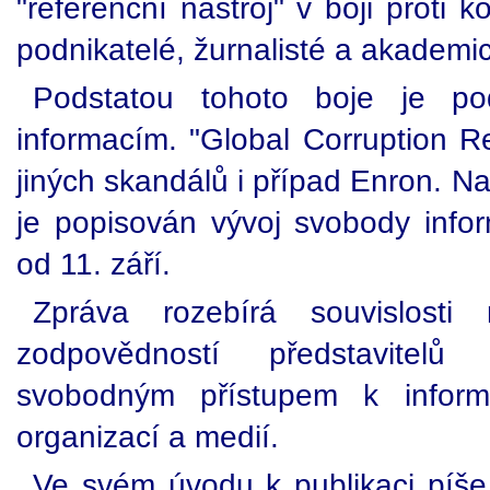
"referenční nástroj" v boji proti kor
podnikatelé, žurnalisté a akademic
Podstatou tohoto boje je po
informacím. "Global Corruption R
jiných skandálů i případ Enron. N
je popisován vývoj svobody infor
od 11. září.
Zpráva rozebírá souvislost
zodpovědností představitelů
svobodným přístupem k inform
organizací a medií.
Ve svém úvodu k publikaci píše