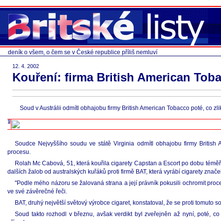
deník o všem, o čem se v České republice příliš nemluví
12. 4. 2002
Kouření: firma British American Tob
Soud v Austrálii odmítl obhajobu firmy British American Tobacco poté, co zl
Soudce Nejvyššího soudu ve státě Virginia odmítl obhajobu firmy British
procesu.
Rolah Mc Cabová, 51, která kouřila cigarety Capstan a Escort po dobu téměř 
dalších žalob od australských kuřáků proti firmě BAT, která vyrábí cigarety zna
"Podle mého názoru se žalovaná strana a její právník pokusili ochromit proce
ve své závěrečné řeči.
BAT, druhý největší světový výrobce cigaret, konstatoval, že se proti tomuto 
Soud takto rozhodl v březnu, avšak verdikt byl zveřejněn až nyní, poté,