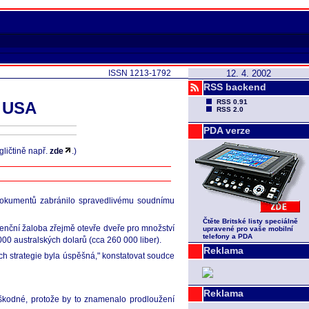
ISSN 1213-1792
12. 4. 2002
RSS backend
RSS 0.91
o USA
RSS 2.0
PDA verze
gličtině např.
zde
.)
í dokumentů zabránilo spravedlivému soudnímu
Čtěte Britské listy speciálně
denční žaloba zřejmě otevře dveře pro množství
upravené pro vaše mobilní
telefony a PDA
000 australských dolarů (cca 260 000 liber).
Reklama
ich strategie byla úspěšná," konstatovat soudce
Reklama
dškodné, protože by to znamenalo prodloužení