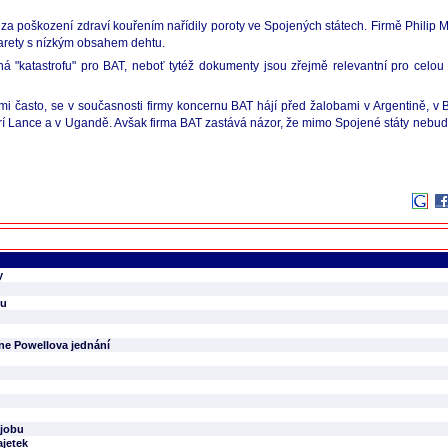
za poškození zdraví kouřením nařídily poroty ve Spojených státech. Firmě Philip Mo
igarety s nízkým obsahem dehtu.
ená "katastrofu" pro BAT, neboť tytéž dokumenty jsou zřejmě relevantní pro celou
i často, se v současnosti firmy koncernu BAT hájí před žalobami v Argentině, v Braz
 Srí Lance a v Ugandě. Avšak firma BAT zastává názor, že mimo Spojené státy neb
y
lu
dne Powellova jednání
ajobu
ajetek