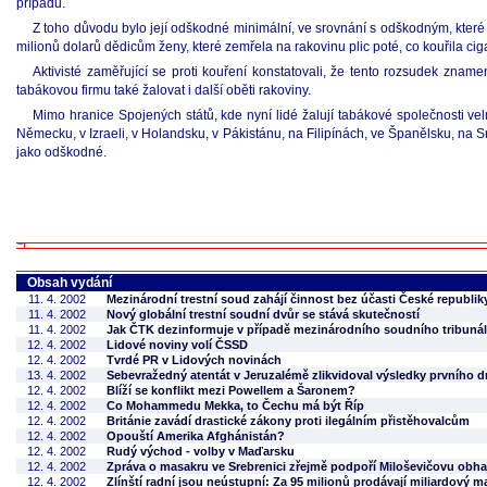
případu.
Z toho důvodu bylo její odškodné minimální, ve srovnání s odškodným, které 
milionů dolarů dědicům ženy, které zemřela na rakovinu plic poté, co kouřila c
Aktivisté zaměřující se proti kouření konstatovali, že tento rozsudek znam
tabákovou firmu také žalovat i další oběti rakoviny.
Mimo hranice Spojených států, kde nyní lidé žalují tabákové společnosti velm
Německu, v Izraeli, v Holandsku, v Pákistánu, na Filipínách, ve Španělsku, na
jako odškodné.
Obsah vydání
11. 4. 2002
Mezinárodní trestní soud zahájí činnost bez účasti České republik
11. 4. 2002
Nový globální trestní soudní dvůr se stává skutečností
11. 4. 2002
Jak ČTK dezinformuje v případě mezinárodního soudního tribuná
12. 4. 2002
Lidové noviny volí ČSSD
12. 4. 2002
Tvrdé PR v Lidových novinách
13. 4. 2002
Sebevražedný atentát v Jeruzalémě zlikvidoval výsledky prvního 
12. 4. 2002
Blíží se konflikt mezi Powellem a Šaronem?
12. 4. 2002
Co Mohammedu Mekka, to Čechu má být Říp
12. 4. 2002
Británie zavádí drastické zákony proti ilegálním přistěhovalcům
12. 4. 2002
Opouští Amerika Afghánistán?
12. 4. 2002
Rudý východ - volby v Maďarsku
12. 4. 2002
Zpráva o masakru ve Srebrenici zřejmě podpoří Miloševičovu obh
12. 4. 2002
Zlínští radní jsou neústupní: Za 95 milionů prodávají miliardový m