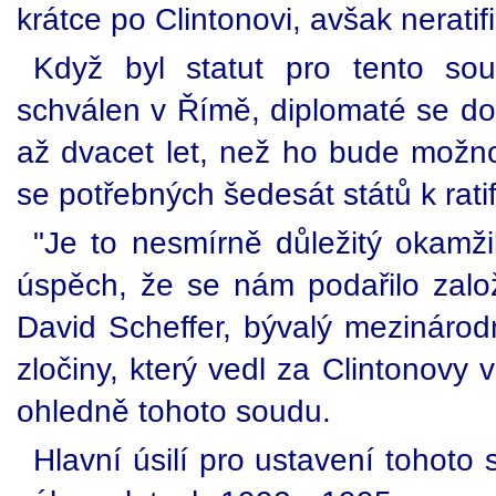
krátce po Clintonovi, avšak neratifi
Když byl statut pro tento so
schválen v Římě, diplomaté se dom
až dvacet let, než ho bude možno 
se potřebných šedesát států k ratif
"Je to nesmírně důležitý okamžik
úspěch, že se nám podařilo založi
David Scheffer, bývalý mezinárod
zločiny, který vedl za Clintonovy
ohledně tohoto soudu.
Hlavní úsilí pro ustavení tohoto