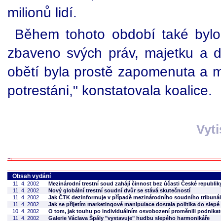
milionů lidí.
Během tohoto období také bylo 
zbaveno svých práv, majetku a dů
obětí byla prostě zapomenuta a má
potrestáni," konstatovala koalice.
Vyt
Obsah vydání
11. 4. 2002
Mezinárodní trestní soud zahájí činnost bez účasti České republik
11. 4. 2002
Nový globální trestní soudní dvůr se stává skutečností
11. 4. 2002
Jak ČTK dezinformuje v případě mezinárodního soudního tribuná
11. 4. 2002
Jak se přijetím marketingové manipulace dostala politika do slepé 
10. 4. 2002
O tom, jak touhu po individuálním osvobození proměnili podnikate
11. 4. 2002
Galerie Václava Špály "vystavuje" hudbu slepého harmonikáře