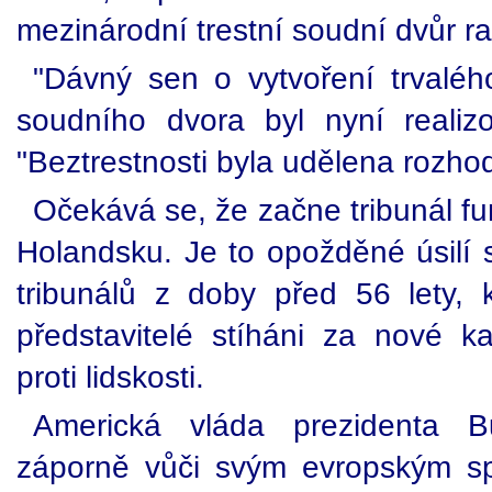
mezinárodní trestní soudní dvůr rat
"Dávný sen o vytvoření trvaléh
soudního dvora byl nyní realiz
"Beztrestnosti byla udělena rozho
Očekává se, že začne tribunál fu
Holandsku. Je to opožděné úsilí s
tribunálů z doby před 56 lety, k
představitelé stíháni za nové ka
proti lidskosti.
Americká vláda prezidenta B
záporně vůči svým evropským spo