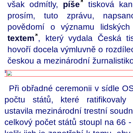
však odmítly,
píše
tisková kanc
prosím, tuto zprávu, napsa
povědomí o významu lidských 
textem
, který vydala Česká ti
hovoří docela výmluvně o rozdíl
českou a mezinárodní žurnalistiko
Při obřadné ceremonii v sídle OS
počtu států, které ratifikoval
ustavila mezinárodní trestní soudn
celkový počet států stoupl na 66 - 