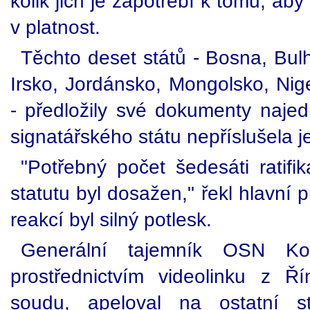
kolik jich je zapotřebí k tomu, ab
v platnost.
Těchto deset států - Bosna, Bu
Irsko, Jordánsko, Mongolsko, Ni
- předložily své dokumenty naje
signatářského státu nepříslušela j
"Potřebný počet šedesáti ratifik
statutu byl dosažen," řekl hlavní
reakcí byl silný potlesk.
Generální tajemník OSN Kof
prostřednictvím videolinku z Ří
soudu, apeloval na ostatní s