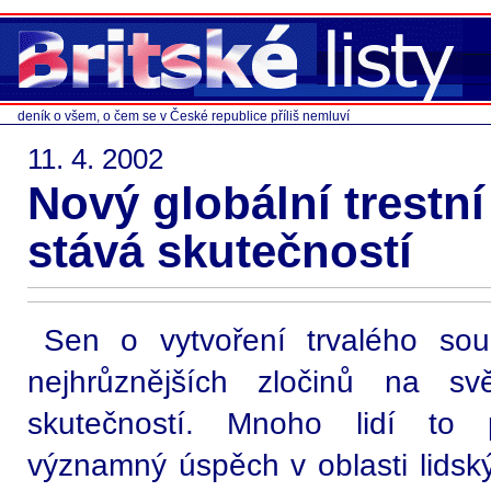
deník o všem, o čem se v České republice příliš nemluví
11. 4. 2002
Nový globální trestn
stává skutečností
Sen o vytvoření trvalého sou
nejhrůznějších zločinů na sv
skutečností. Mnoho lidí to p
významný úspěch v oblasti lidský