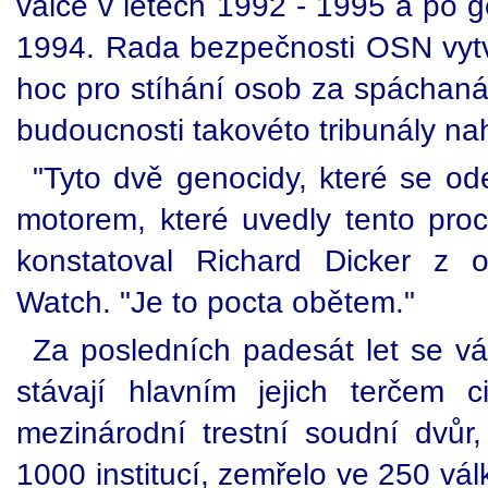
válce v letech 1992 - 1995 a po 
1994. Rada bezpečnosti OSN vytvo
hoc pro stíhání osob za spáchaná
budoucnosti takovéto tribunály nah
"Tyto dvě genocidy, které se od
motorem, které uvedly tento proc
konstatoval Richard Dicker z 
Watch. "Je to pocta obětem."
Za posledních padesát let se vál
stávají hlavním jejich terčem ci
mezinárodní trestní soudní dvůr,
1000 institucí, zemřelo ve 250 vá