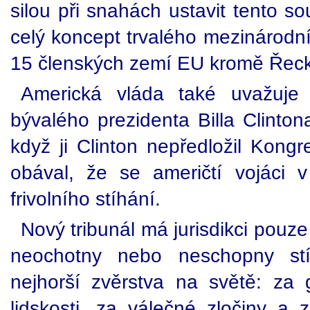
silou při snahách ustavit tento s
celý koncept trvalého mezinárodn
15 členských zemí EU kromě Řecka
Americká vláda také uvažuje
bývalého prezidenta Billa Clinto
když ji Clinton nepředložil Kongre
obával, že se američtí vojáci 
frivolního stíhání.
Nový tribunál má jurisdikci pouze
neochotny nebo neschopny stí
nejhorší zvěrstva na světě: za g
lidskosti, za válečné zločiny a 