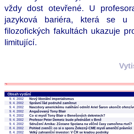
vždy dost otevřené. U profeso
jazyková bariéra, která se u
filozofických fakultách ukazuje pr
limitující.
Vyt
Obsah vydání
9. 4. 2002
Nový liberální imperialismus
9. 4. 2002
Správní řád podruhé zamítnut
9. 4. 2002
Navzdory americkému naléhání odmítl Ariel Šaron ukončit ofenzív
9. 4. 2002
Angažovaný Tony Blair
9. 4. 2002
Co si myslí Tony Blair o Benešových dekretech?
9. 4. 2002
Profesor Peter Demetz bude přednášet v Brně
9. 4. 2002
Sdružení Arnika: Zůstane Spolana na věčné časy zamořena rtutí?
8. 4. 2002
Pohled zvenčí: co si o sporu Železný-CME myslí američtí právníci
8. 4. 2002
Velký zahraniční investor: V ČR se kradou podniky