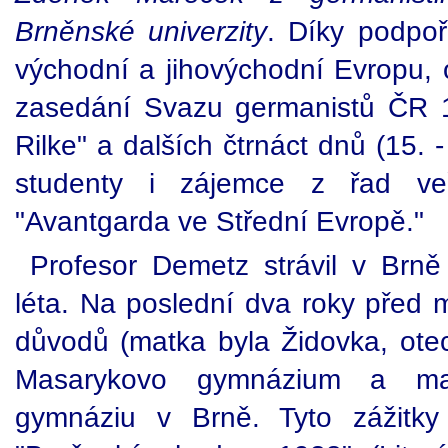
Brněnské univerzity
. Díky podpo
východní a jihovýchodní Evropu,
zasedání Svazu germanistů ČR 1
Rilke" a dalších čtrnáct dnů (15. 
studenty i zájemce z řad veř
"Avantgarda ve Střední Evropě."
Profesor Demetz strávil v Brně
léta. Na poslední dva roky před 
důvodů (matka byla Židovka, ot
Masarykovo gymnázium a ma
gymnáziu v Brně. Tyto zážitky l