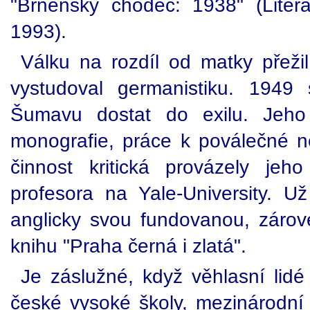
"Brněnský chodec: 1938" (Literá
1993).
Válku na rozdíl od matky přež
vystudoval germanistiku. 1949
Šumavu dostat do exilu. Jeho 
monografie, práce k poválečné ně
činnost kritická provázely jeh
profesora na Yale-University. U
anglicky svou fundovanou, záro
knihu "Praha černá i zlatá".
Je záslužné, když věhlasní lidé 
české vysoké školy, mezinárodn