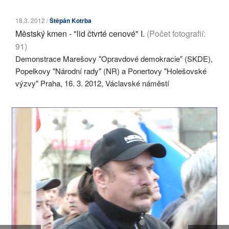
18.3. 2012 /
Štěpán Kotrba
Městský kmen - "lid čtvrté cenové" I.
(Počet fotografií:
91)
Britské listy plně závisejí na finančních
AKTUÁLNÍ VYDÁNÍ
Demonstrace Marešovy "Opravdové demokracie" (SKDE),
příspěvcích čtenářů. Prosíme, přispějte. ➥
Popelkovy "Národní rady" (NR) a Ponertovy "Holešovské
ARCHIV
výzvy" Praha, 16. 3. 2012, Václavské náměstí
Britské listy
TÉMATA
O nás - Britské listy
Stanovy OSBL
Kontakty
Vzkaz redakci
AUTOŘI
Opravy
Informace pro autory
Reklama
Příspěvky
PŘÍSPĚVKY NA PROVOZ
Copyright © 1996-2015
Občanské sdružení Britské listy
| Kopírování obsahu
SOCIÁLNÍ SÍTĚ
možné pouze po předchozím písemném souhlasu redakce.
Plná verze stránek
PLNÁ VERZE STRÁNEK