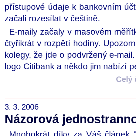
přístupové údaje k bankovním účtů
začali rozesílat v češtině.
E-maily začaly v masovém měřítk
čtyřikrát v rozpětí hodiny. Upoz
kolegy, že jde o podvržený e-mail. A
logo Citibank a někdo jim nabízí p
Celý
3. 3. 2006
Názorová jednostranno
Mnohokrát díky za Váš článek "