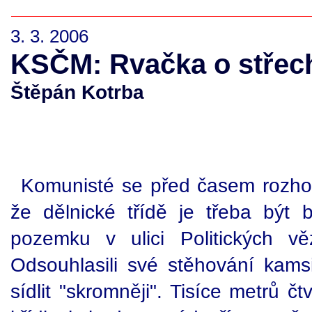
3. 3. 2006
KSČM: Rvačka o střec
Štěpán Kotrba
Komunisté se před časem rozhod
že dělnické třídě je třeba být 
pozemku v ulici Politických v
Odsouhlasili své stěhování kamsi
sídlit "skromněji". Tisíce metrů č