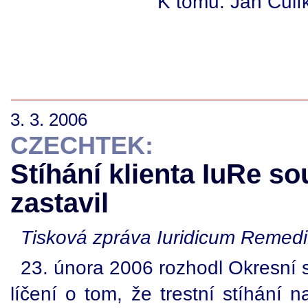
K tomu: Jan Čulí
3. 3. 2006
CZECHTEK:
Stíhání klienta IuRe 
zastavil
Tisková zpráva Iuridicum Remed
23. února 2006 rozhodl Okresní 
líčení o tom, že trestní stíhání 