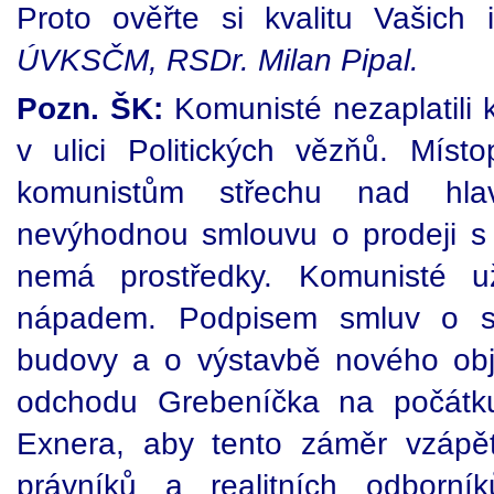
Proto ověřte si kvalitu Vašich 
ÚVKSČM, RSDr. Milan Pipal.
Pozn. ŠK:
Komunisté nezaplatili
v ulici Politických vězňů. Mís
komunistům střechu nad hla
nevýhodnou smlouvu o prodeji s
nemá prostředky. Komunisté 
nápadem. Podpisem smluv o sm
budovy a o výstavbě nového obj
odchodu Grebeníčka na počátk
Exnera, aby tento záměr vzápět
právníků a realitních odborník