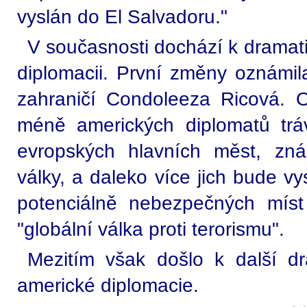
vyslán do El Salvadoru."
V současnosti dochází k drama
diplomacii. První změny oznámila
zahraničí Condoleeza Ricová. 
méně amerických diplomatů trá
evropských hlavních měst, zn
války, a daleko více jich bude v
potenciálně nebezpečných mís
"globální válka proti terorismu".
Mezitím však došlo k další d
americké diplomacie.