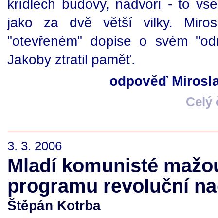
křídlech budovy, nádvoří - to v
jako za dvě větší vilky. Miro
"otevřeném" dopise o svém "odm
Jakoby ztratil paměť.
odpověď Mirosla
Celý
3. 3. 2006
Mladí komunisté mažo
programu revoluční na
Štěpán Kotrba