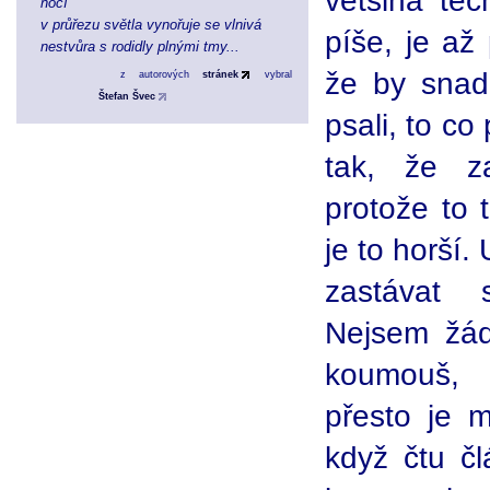
většina těc
nocí
v průřezu světla vynořuje se vlnivá
píše, je až 
nestvůra s rodidly plnými tmy...
že by snad 
z autorových
stránek
vybral
Štefan Švec
psali, to co
tak, že z
protože to 
je to horší
zastávat 
Nejsem žádn
koumouš, m
přesto je 
když čtu čl