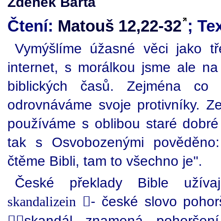
Zdeněk Bárta
Čtení:
Matouš 12,22-32
; Te
Vymýšlíme úžasné věci jako tř
internet, s morálkou jsme ale na
biblických časů. Zejména co 
odrovnáváme svoje protivníky. Z
používáme s oblibou staré dobré
tak s Osvobozenými pověděno: 
čtěme Bibli, tam to všechno je".
České překlady Bible užívaj
- české slovo pohorš
skandalizein
skandál znamená pohoršení,