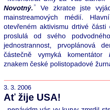
Novotný.
Ve zkratce jste vyjá
mainstreamových médií. Hlavn
otevřeném aktivismu drtivé části
proslulá od svého podvodného p
jednostrannost, prvoplánová d
částečně vymyká komentátor
znakem české polistopadové žurnal
3. 3. 2006
Ať žije USA!
nenávidm vás vy kurvy zmrdi! ste