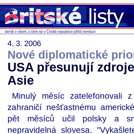
deník o všem, o čem se v České republice příliš nemluví
4. 3. 2006
Nové diplomatické prio
USA přesunují zdroje
Asie
Minulý měsíc zatelefonovali z
zahraničí nešťastnému americké
pět měsíců učil polsky a sn
nepravidelná slovesa. "Vykašlet