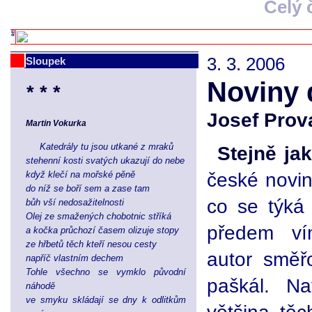
Celý 
3. 3. 2006
Sloupek
Noviny
* * *
Josef Prov
Martin Vokurka
Katedrály tu jsou utkané z mraků
Stejně ja
stehenní kosti svatých ukazují do nebe
české novin
když klečí na mořské pěně
do níž se boří sem a zase tam
co se týká 
bůh vší nedosažitelnosti
Olej ze smažených chobotnic stříká
předem ví
a kočka průchozí časem olizuje stopy
ze hřbetů těch kteří nesou cesty
autor směř
napříč vlastním dechem
Tohle všechno se vymklo původní
paškál. Na
náhodě
ve smyku skládají se dny k odlitkům