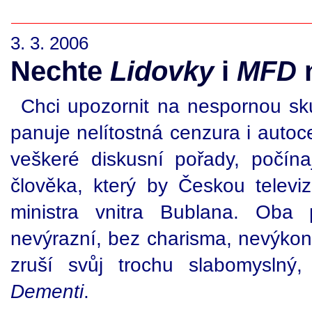
3. 3. 2006
Nechte
Lidovky
i
MFD
n
Chci upozornit na nespornou sk
panuje nelítostná cenzura i autoc
veškeré diskusní pořady, počín
člověka, který by Českou televiz
ministra vnitra Bublana. Oba
nevýrazní, bez charisma, nevýkon
zruší svůj trochu slabomyslný,
Dementi
.