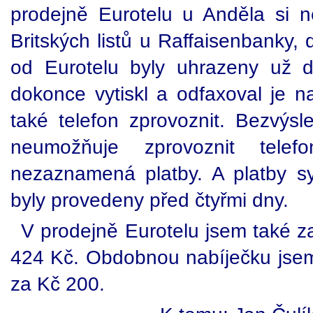
prodejně Eurotelu u Anděla si 
Britských listů u Raffaisenbanky,
od Eurotelu byly uhrazeny už d
dokonce vytiskl a odfaxoval je na
také telefon zprovoznit. Bezvýs
neumožňuje zprovoznit telef
nezaznamená platby. A platby s
byly provedeny před čtyřmi dny.
V prodejně Eurotelu jsem také za
424 Kč. Obdobnou nabíječku jse
za Kč 200.