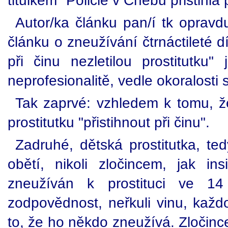
titulkem "Policie v Chebu přistihla 
Autor/ka článku pan/í tk opravdu
článku o zneužívání čtrnáctileté dí
při činu nezletilou prostitutku
neprofesionalitě, vedle okoralosti 
Tak zaprvé: vzhledem k tomu, že
prostitutku "přistihnout při činu".
Zadruhé, dětská prostitutka, te
obětí, nikoli zločincem, jak insi
zneužíván k prostituci ve 1
zodpovědnost, neřkuli vinu, kaž
to, že ho někdo zneužívá. Zločinc