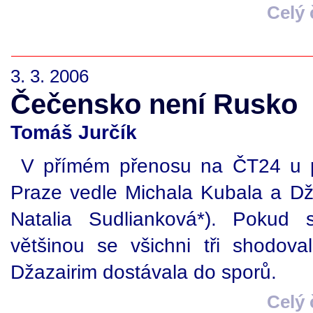
Celý
3. 3. 2006
Čečensko není Rusko
Tomáš Jurčík
V přímém přenosu na ČT24 u pří
Praze vedle Michala Kubala a Dža
Natalia Sudlianková*). Pokud 
většinou se všichni tři shodov
Džazairim dostávala do sporů.
Celý