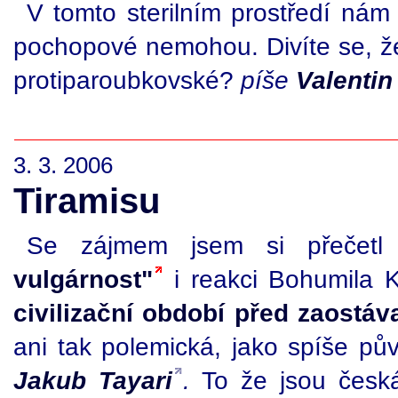
V tomto sterilním prostředí nám
pochopové nemohou. Divíte se, 
protiparoubkovské?
píše
Valentin
3. 3. 2006
Tiramisu
Se zájmem jsem si přečetl
vulgárnost"
i reakci Bohumila 
civilizační období před zaostáv
ani tak polemická, jako spíše pův
Jakub Tayari
.
To že jsou česká