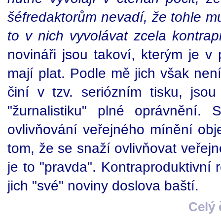
šéfredaktorům nevadí, že tohle m
to v nich vyvolávat zcela kontrap
novináři jsou takoví, kterým je v 
mají plat. Podle mě jich však není
činí v tzv. seriózním tisku, js
"žurnalistiku" plné oprávnění.
ovlivňování veřejného mínění obj
tom, že se snaží ovlivňovat veřej
je to "pravda". Kontraproduktivní 
jich "své" noviny doslova baští.
Celý