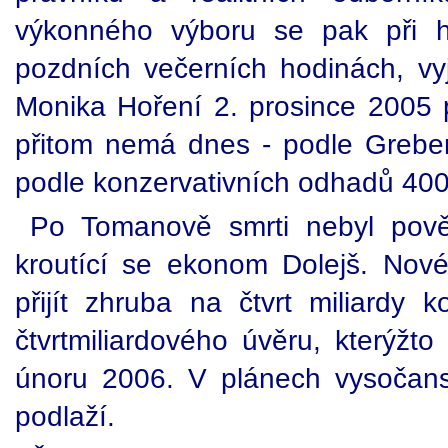
výkonného výboru se pak při hl
pozdních večerních hodinách, vyjá
Monika Hoření 2. prosince 2005
přitom nemá dnes - podle Greben
podle konzervativních odhadů 400
Po Tomanově smrti nebyl pov
kroutící se ekonom Dolejš. Nov
přijít zhruba na čtvrt miliardy
čtvrtmiliardového úvěru, kterýž
únoru 2006. V plánech vysočan
podlaží.