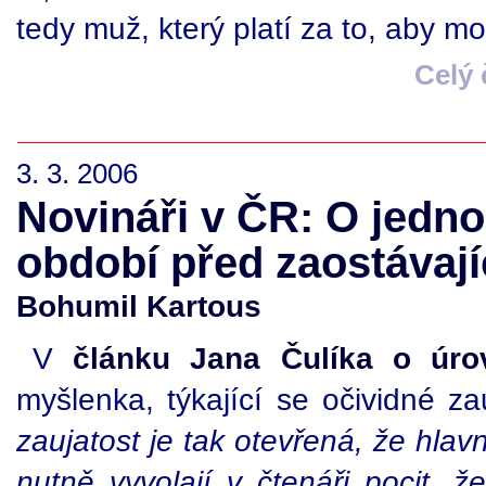
tedy muž, který platí za to, aby mo
Celý
3. 3. 2006
Novináři v ČR: O jedno 
období před zaostávaj
Bohumil Kartous
V
článku Jana Čulíka o úro
myšlenka, týkající se očividné z
zaujatost je tak otevřená, že hlav
nutně vyvolají v čtenáři pocit, ž