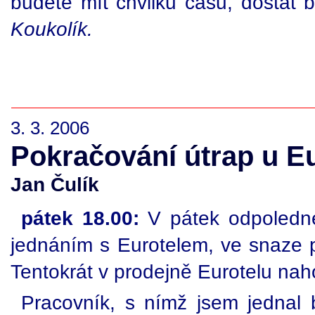
budete mít chvilku času, dostat b
Koukolík.
3. 3. 2006
Pokračování útrap u E
Jan Čulík
pátek 18.00:
V pátek odpoledne
jednáním s Eurotelem, ve snaze př
Tentokrát v prodejně Eurotelu na
Pracovník, s nímž jsem jednal b