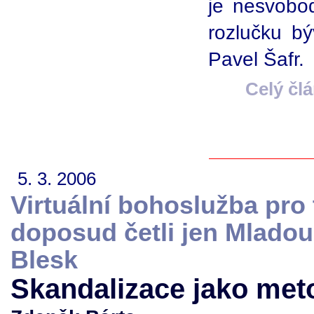
je nesvobod
rozlučku b
Pavel Šafr.
Celý čl
5. 3. 2006
Virtuální bohoslužba pro t
doposud četli jen Mladou
Blesk
Skandalizace jako met